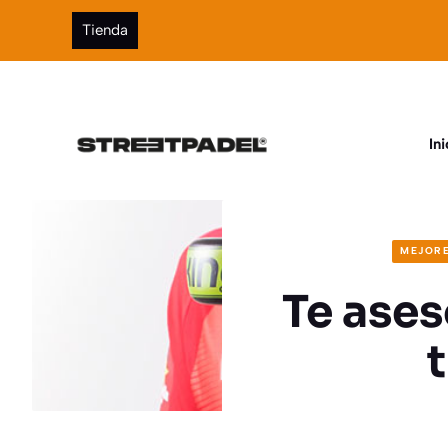
Saltar
Tienda
al
contenido
Ini
MEJORE
Te ases