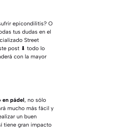
frir epicondilitis? O
odas tus dudas en el
cializado Street
ste post ⬇ todo lo
nderá con la mayor
 en pádel
, no sólo
hará mucho más fácil y
ealizar un buen
sí tiene gran impacto