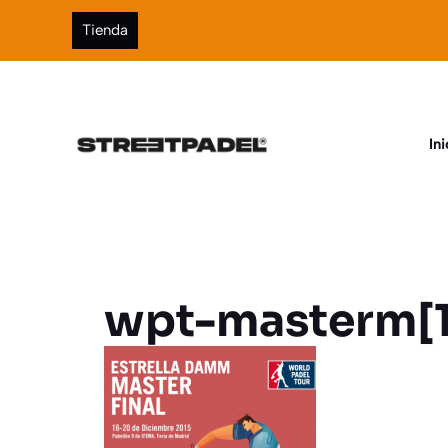
Saltar
Tienda
al
contenido
Ini
wpt-masterm[1