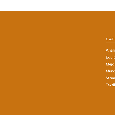
CAT
Análi
Equi
Mejor
Mund
Stree
Texti