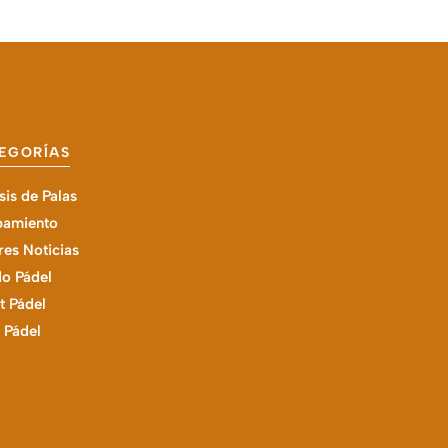
EGORÍAS
sis de Palas
pamiento
es Noticias
o Pádel
t Pádel
l Pádel