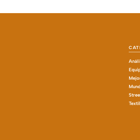
CAT
Análi
Equi
Mejor
Mund
Stree
Texti