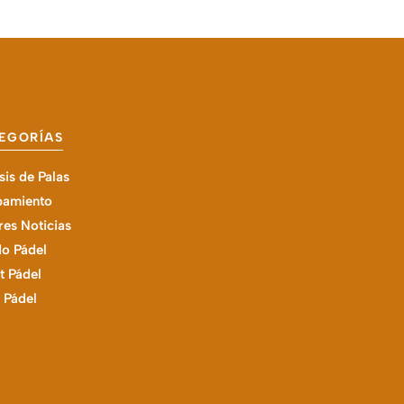
EGORÍAS
sis de Palas
pamiento
es Noticias
o Pádel
t Pádel
l Pádel