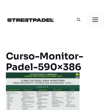
Saltar
al
Men
contenido
Curso-Monitor-
Padel-590×386