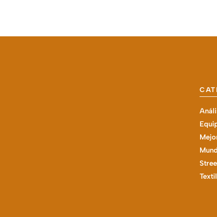
CAT
Análi
Equi
Mejor
Mund
Stree
Texti