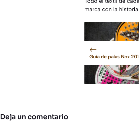
Todo el textil de ca
marca con la historia
Guía de palas Nox 20
Deja un comentario
Comentario