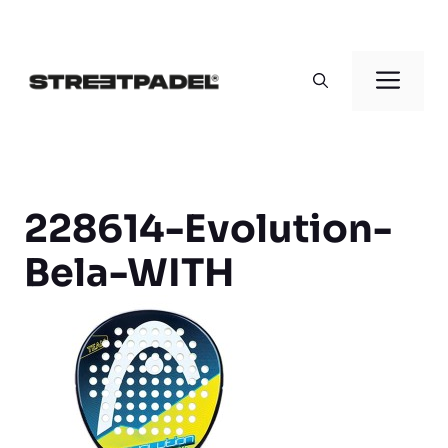
Saltar
al
Men
contenido
228614-Evolution-
Bela-WITH