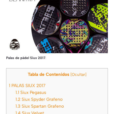
Palas de pádel Siux 2017
.
Tabla de Contenidos
[
Ocultar
]
1
PALAS SIUX 2017
1.1
Siux Pegasus
1.2
Siux Spyder Grafeno
1.3
Siux Spartan Grafeno
1.4
Siux Velvet