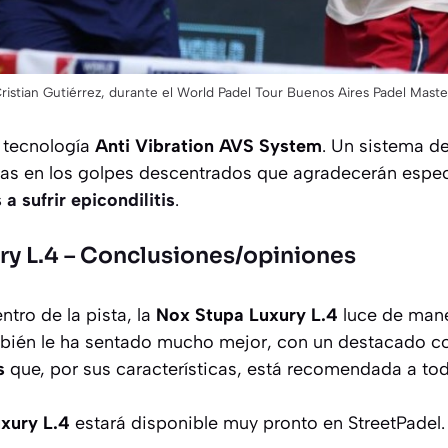
ristian Gutiérrez, durante el World Padel Tour Buenos Aires Padel Maste
 tecnología
Anti Vibration AVS System
. Un sistema d
as en los golpes descentrados que agradecerán espec
 sufrir epicondilitis
.
ry L.4 – Conclusiones/opiniones
ntro de la pista, la
Nox Stupa Luxury L.4
luce de mane
bién le ha sentado mucho mejor, con un destacado co
s
que, por sus características, está recomendada a tod
xury L.4
estará disponible
muy pronto
en StreetPadel.