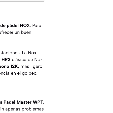
 de pádel NOX
. Para
ofrecer un buen
estaciones. La Nox
 HR3
clásica de Nox.
bono 12K
, más ligero
encia en el golpeo.
es Padel Master WPT
.
 sin apenas problemas