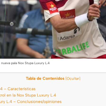
 nueva pala Nox Stupa Luxury L.4
Tabla de Contenidos
[
Ocultar
]
4 – Características
rol en la Nox Stupa Luxury L.4
ry L.4 – Conclusiones/opiniones