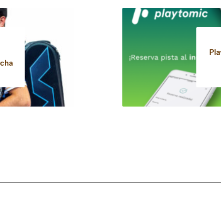
Pla
icha