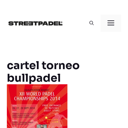
Saltar
al
Men
contenido
cartel torneo
bullpadel