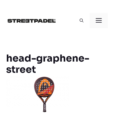
Saltar
al
Men
contenido
head-graphene-
street