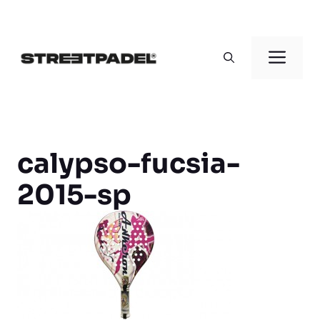
Saltar
al
Men
contenido
calypso-fucsia-
2015-sp