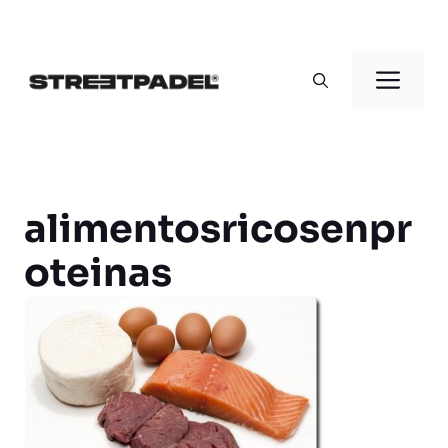
Saltar
al
Men
contenido
alimentosricosenpr
oteinas